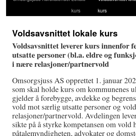
kurs
kurs
til
innhold
Voldsavsnittet lokale kurs
Voldsavsnittet leverer kurs innenfor f
utsatte personer (bl.a. eldre og funk
i nære relasjoner/partnervold
Omsorgsjuss AS opprettet 1. januar 202
som skal holde kurs om kommunenes ulik
gjelder å forebygge, avdekke og begren
vold mot særlig utsatte personer og vold
relasjoner/partnervold. Avdelingen leve
sikte på å styrke kompetansen om vold ho
påtalemyndigheten, advokater og domst